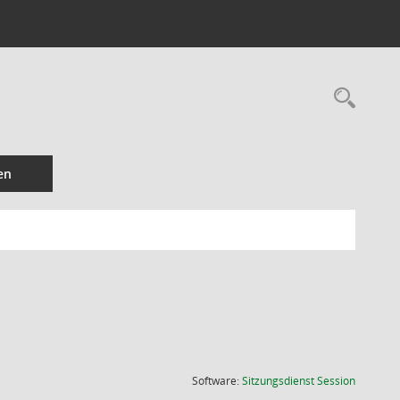
Rec
en
(Wird in
Software:
Sitzungsdienst
Session