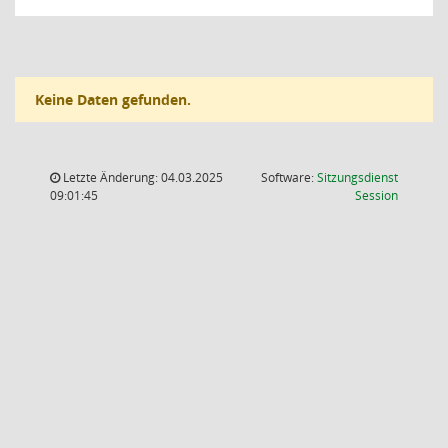
Keine Daten gefunden.
Letzte Änderung: 04.03.2025
Software:
Sitzungsdienst
(Wird in
09:01:45
Session