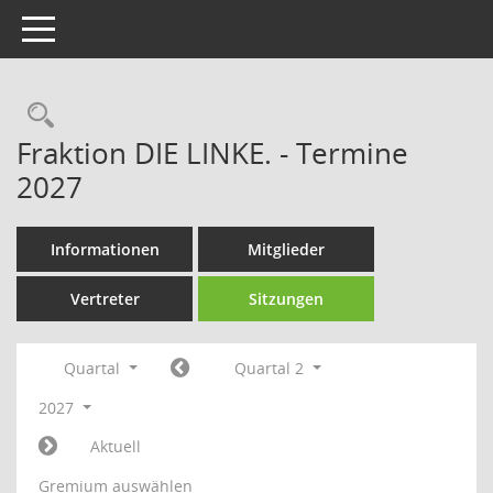
Toggle navigation
Rechercheauswahl
Fraktion DIE LINKE. - Termine
2027
Informationen
Mitglieder
Vertreter
Sitzungen
Quartal
Quartal 2
2027
Aktuell
Gremium auswählen