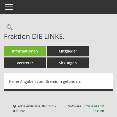
Toggle navigation
Rechercheauswahl
Fraktion DIE LINKE.
Informationen
Mitglieder
Vertreter
Sitzungen
Keine Angaben zum Gremium gefunden.
Letzte Änderung: 04.03.2025
Software:
Sitzungsdienst
(Wird in
09:01:45
Session