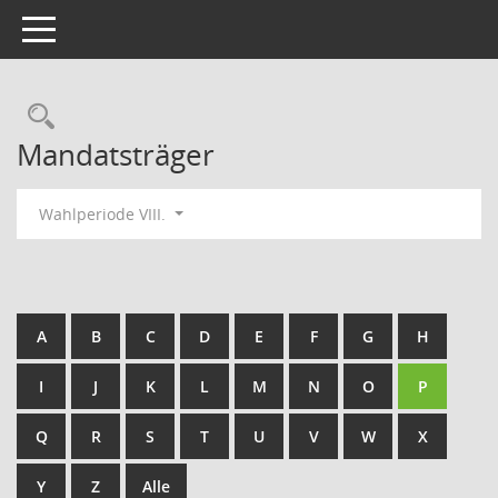
Toggle navigation
Rechercheauswahl
Mandatsträger
Wahlperiode VIII.
A
B
C
D
E
F
G
H
I
J
K
L
M
N
O
P
Q
R
S
T
U
V
W
X
Y
Z
Alle