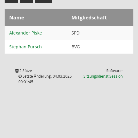
Name
Mitgliedschaft
Alexander Piske
SPD
Stephan Pursch
BVG
2 Sätze
Software:
(Wird in
Letzte Änderung: 04.03.2025
Sitzungsdienst
Session
09:01:45