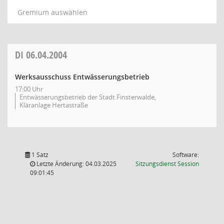
Gremium auswählen
DI
06.04.2004
Werksausschuss Entwässerungsbetrieb
17:00 Uhr
Entwässerungsbetrieb der Stadt Finsterwalde,
Kläranlage Hertastraße
1 Satz
Software:
(Wird in
Letzte Änderung: 04.03.2025
Sitzungsdienst
Session
09:01:45