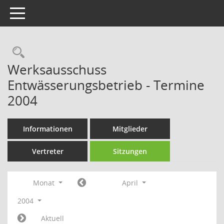
Toggle navigation
Rechercheauswahl
Werksausschuss
Entwässerungsbetrieb - Termine
2004
Informationen
Mitglieder
Vertreter
Sitzungen
Monat
April
2004
Aktuell