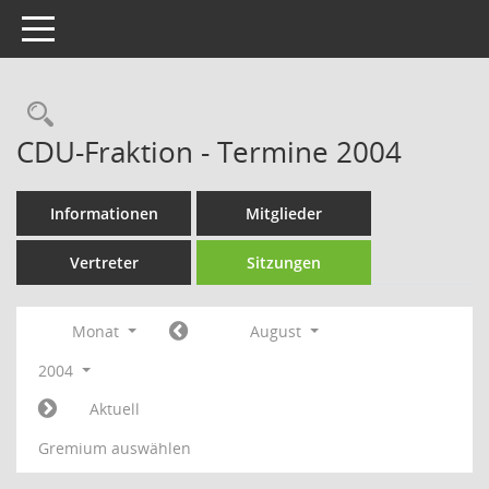
Toggle navigation
Rechercheauswahl
CDU-Fraktion - Termine 2004
Informationen
Mitglieder
Vertreter
Sitzungen
Monat
August
2004
Aktuell
Gremium auswählen