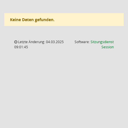
Keine Daten gefunden.
Letzte Änderung: 04.03.2025
Software:
Sitzungsdienst
(Wird in
09:01:45
Session