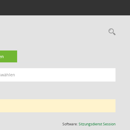
Rec
en
swählen
(Wird in
Software:
Sitzungsdienst
Session