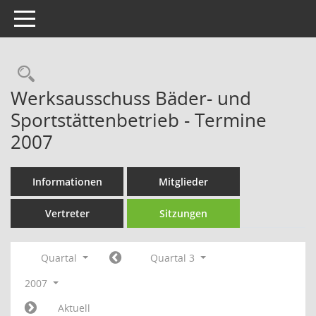
Toggle navigation
Rechercheauswahl
Werksausschuss Bäder- und
Sportstättenbetrieb - Termine
2007
Informationen
Mitglieder
Vertreter
Sitzungen
Quartal
Quartal 3
2007
Aktuell