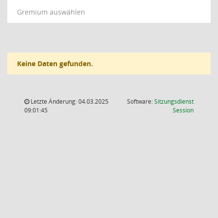
Gremium auswählen
Keine Daten gefunden.
Letzte Änderung: 04.03.2025
Software:
Sitzungsdienst
(Wird in
09:01:45
Session