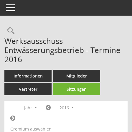
Toggle navigation
Rechercheauswahl
Werksausschuss
Entwässerungsbetrieb - Termine
2016
Informationen
Mitglieder
Vertreter
Sitzungen
Jahr
2016
Gremium auswählen