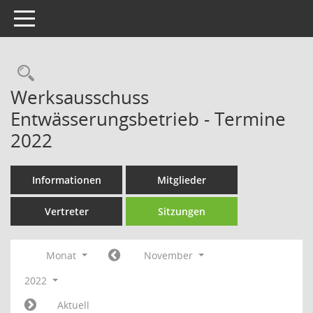
Toggle navigation
Rechercheauswahl
Werksausschuss
Entwässerungsbetrieb - Termine
2022
Informationen
Mitglieder
Vertreter
Sitzungen
Monat
November
2022
Aktuell