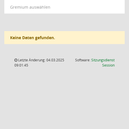
Gremium auswählen
Keine Daten gefunden.
Letzte Änderung: 04.03.2025
Software:
Sitzungsdienst
(Wird in
09:01:45
Session