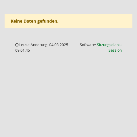
Keine Daten gefunden.
Letzte Änderung: 04.03.2025
Software:
Sitzungsdienst
(Wird in
09:01:45
Session