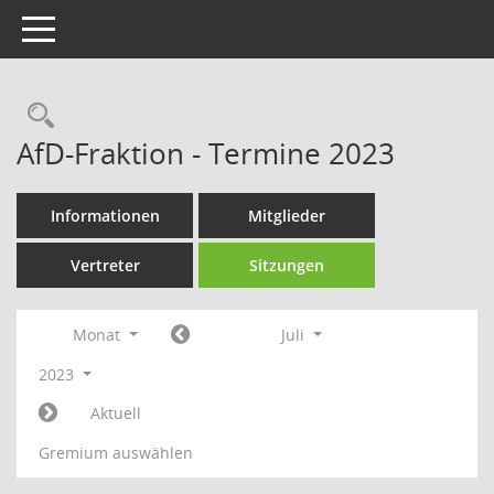
Toggle navigation
Rechercheauswahl
AfD-Fraktion - Termine 2023
Informationen
Mitglieder
Vertreter
Sitzungen
Monat
Juli
2023
Aktuell
Gremium auswählen