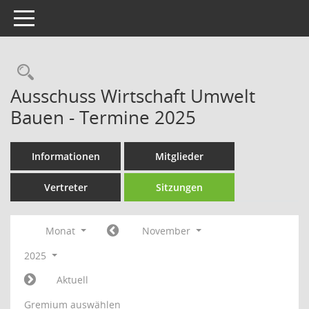
Toggle navigation
Rechercheauswahl
Ausschuss Wirtschaft Umwelt
Bauen - Termine 2025
Informationen
Mitglieder
Vertreter
Sitzungen
Monat
November
2025
Aktuell
Gremium auswählen