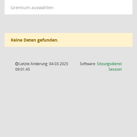
Gremium auswählen
Keine Daten gefunden.
Letzte Änderung: 04.03.2025
Software:
Sitzungsdienst
(Wird in
09:01:45
Session