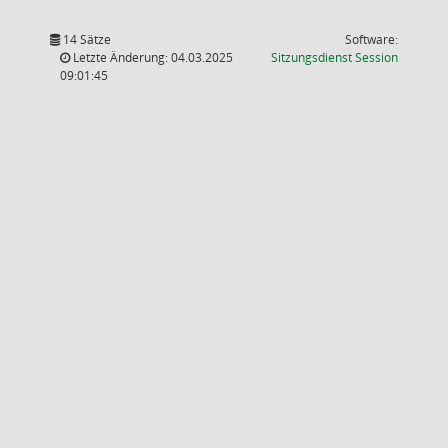
14 Sätze
Software:
(Wird in
Letzte Änderung: 04.03.2025
Sitzungsdienst
Session
09:01:45