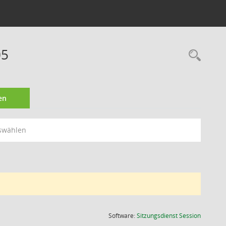
05
Rec
en
swählen
(Wird in
Software:
Sitzungsdienst
Session