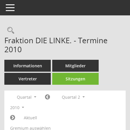
Toggle navigation
Rechercheauswahl
Fraktion DIE LINKE. - Termine
2010
Informationen
Mitglieder
Vertreter
Sitzungen
Quartal
Quartal 2
2010
Aktuell
Gremium auswählen