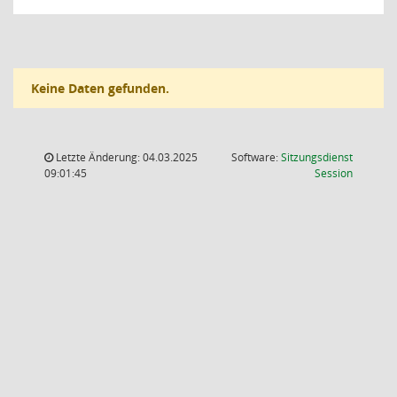
Keine Daten gefunden.
Letzte Änderung: 04.03.2025
Software:
Sitzungsdienst
(Wird in
09:01:45
Session