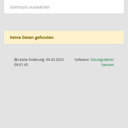
Gremium auswählen
Keine Daten gefunden.
Letzte Änderung: 04.03.2025
Software:
Sitzungsdienst
(Wird in
09:01:45
Session