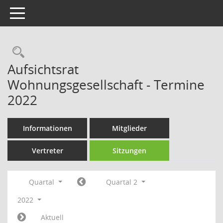
Toggle navigation
Rechercheauswahl
Aufsichtsrat
Wohnungsgesellschaft - Termine
2022
Informationen
Mitglieder
Vertreter
Sitzungen
Quartal
Quartal 2
2022
Aktuell